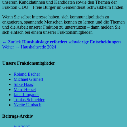
unserern Kandidatinnen und Kandidaten sowie den Themen der
Fraktion CDU – Freie Bürger im Gemeinderat Schwaikheim finden.
Wenn Sie selbst Interesse haben, sich kommunalpolitisch zu
engagieren, spannende Menschen kennen zu lernen und die Themen
und die Arbeit unserer Fraktion zu unterstützen – dann melden Sie
sich einfach bei einem unserer Fraktionsmitglieder.
Beitragsnavigation
Vorheriger
← Zurück
Haushaltslage erfordert schwierige Entscheidungen
Nächster
Beitrag:
Weiter →
Haushaltsrede 2024
Beitrag:
Unsere Fraktionsmitglieder
Roland Escher
Michael Grünert
Silke Haag
Marc Hetzel
Jana Lingauer
Tobias Schneider
Yvette Umbach
Beitrags-Archiv